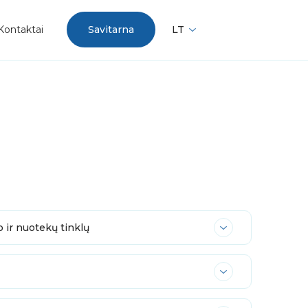
Kontaktai
Savitarna
LT
o ir nuotekų tinklų