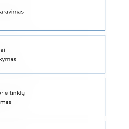
aravimas
ai
akymas
rie tinklų
imas