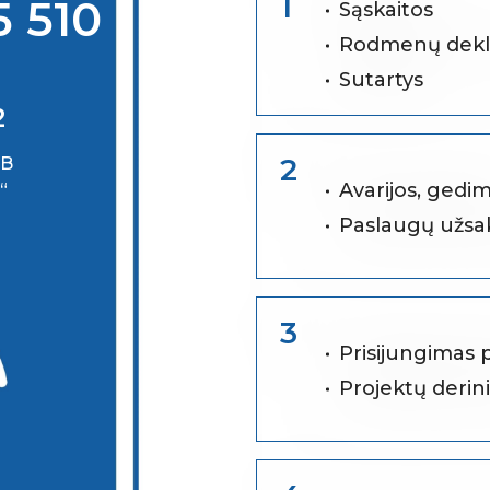
1
5 510
Sąskaitos
Rodmenų dekl
Sutartys
2
2
AB
Avarijos, gedim
“
Paslaugų užs
3
Prisijungimas p
Projektų derin