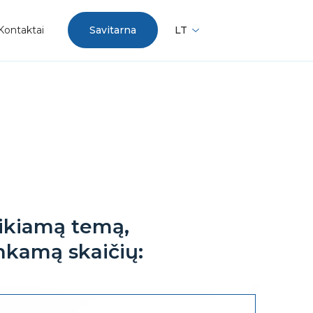
Kontaktai
Savitarna
LT
eikiamą temą,
inkamą skaičių: