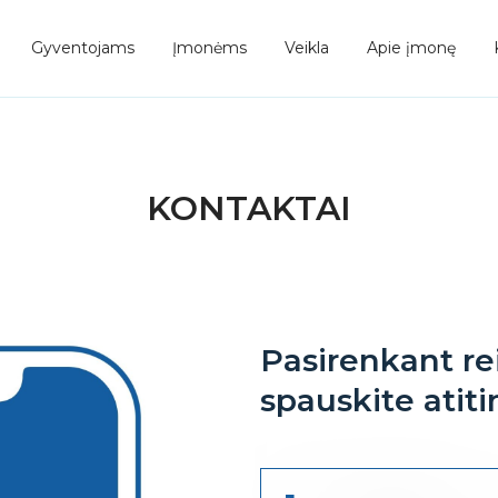
Gyventojams
Įmonėms
Veikla
Apie įmonę
KONTAKTAI
Pasirenkant r
spauskite atit