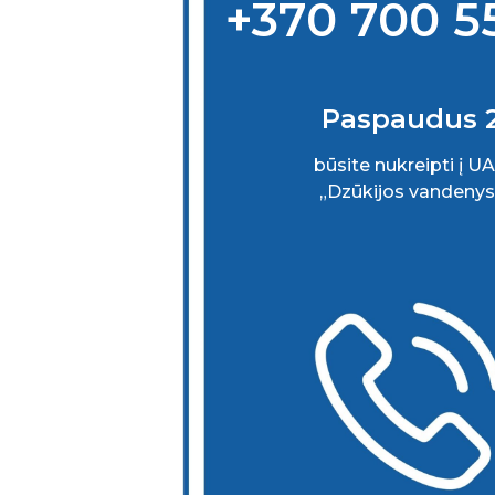
+370 700 5
Paspaudus 
būsite nukreipti į U
„Dzūkijos vandenys