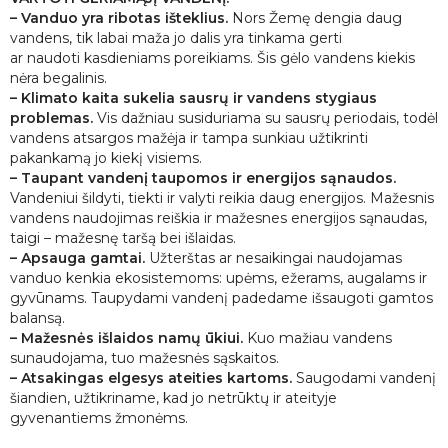
– Vanduo yra ribotas išteklius.
Nors Žemę dengia daug
vandens, tik labai maža jo dalis yra tinkama gerti
ar naudoti kasdieniams poreikiams. Šis gėlo vandens kiekis
nėra begalinis.
– Klimato kaita sukelia sausrų ir vandens stygiaus
problemas.
Vis dažniau susiduriama su sausrų periodais, todėl
vandens atsargos mažėja ir tampa sunkiau užtikrinti
pakankamą jo kiekį visiems.
– Taupant vandenį taupomos ir energijos sąnaudos.
Vandeniui šildyti, tiekti ir valyti reikia daug energijos. Mažesnis
vandens naudojimas reiškia ir mažesnes energijos sąnaudas,
taigi – mažesnę taršą bei išlaidas.
– Apsauga gamtai.
Užterštas ar nesaikingai naudojamas
vanduo kenkia ekosistemoms: upėms, ežerams, augalams ir
gyvūnams. Taupydami vandenį padedame išsaugoti gamtos
balansą.
– Mažesnės išlaidos namų ūkiui.
Kuo mažiau vandens
sunaudojama, tuo mažesnės sąskaitos.
– Atsakingas elgesys ateities kartoms.
Saugodami vandenį
šiandien, užtikriname, kad jo netrūktų ir ateityje
gyvenantiems žmonėms.