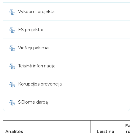
Vykdomi projektai
ES projektai
Viešieji pirkimai
Teisinė informacija
Korupcijos prevencija
Siūlome darbą
Fak
Analitės
Leistina
rod