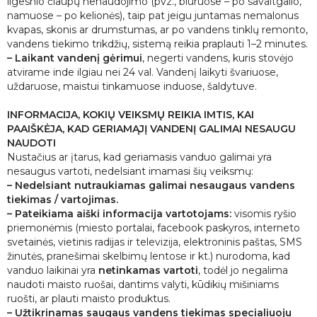
ilgesnio čiaupų nenaudojimo (pvz., biuruose – po savaitgalio,
namuose – po kelionės)
, taip pat
jeigu juntamas nemalonus
kvapas, skonis ar drumstumas, ar po vandens tinklų remonto,
vandens tiekimo trikdžių,
sistemą
reikia
praplauti 1–2 minutes
.
– Laikant vandenį gėrimui
, negerti vandens, kuris stovėjo
atvirame inde ilgiau nei 24 val. Vandenį laikyti švariuose,
uždaruose, maistui tinkamuose induose, šaldytuve.
INFORMACIJA, KOKIŲ VEIKSMŲ REIKIA IMTIS, KAI
PAAIŠKĖJA,
KAD GERIAMĄJĮ VANDENĮ GALIMAI NESAUGU
NAUDOTI
Nustačius ar įtarus, kad geriamasis vanduo galimai yra
nesaugus vartoti, nedelsiant imamasi šių veiksmų:
– Nedelsiant nutraukiamas galimai nesaugaus vandens
tiekimas / vartojimas.
–
Pateikiama aiški informacija
vartotojams:
visomis ryšio
priemonėmis (miesto portalai,
facebook paskyros
, interneto
svetainės, vietinis radijas ir televizija, elektroninis paštas, SMS
žinutės, pranešimai skelbimų lentose ir kt.) nurodoma, kad
vanduo laikinai yra
netinkamas vartoti
, todėl jo negalima
naudoti maisto ruošai, dantims valyti, kūdikių mišiniams
ruošti, ar plauti maisto produktus.
– Užtikrinamas saugaus vandens tiekimas specialiuoju