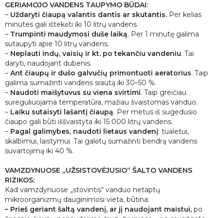
GERIAMOJO VANDENS TAUPYMO BŪDAI:
–
Uždaryti čiaupą valantis dantis ar skutantis.
Per kelias
minutes gali ištekėti iki 10 litrų vandens.
–
Trumpinti maudymosi duše laiką
. Per 1 minutę galima
sutaupyti apie 10 litrų vandens.
–
Neplauti indų, vaisių ir kt. po tekančiu vandeniu
. Tai
daryti, naudojant dubenis.
–
Ant čiaupų ir dušo galvučių
primontuoti aeratorius
. Taip
galima sumažinti vandens srautą iki 30–50 %.
–
Naudoti maišytuvus su viena svirtimi
. Taip greičiau
sureguliuojama temperatūra, mažiau švaistomas vanduo.
–
Laiku sutaisyti lašantį čiaupą
. Per metus iš sugedusio
čiaupo gali būti iššvaistyta iki 15 000 litrų vandens.
–
Pagal galimybes, naudoti lietaus vandenį
: tualetui,
skalbimui, laistymui. Tai galėtų sumažinti bendrą vandens
suvartojimą iki 40 %.
VAMZDYNUOSE „UŽSISTOVĖJUSIO“ ŠALTO VANDENS
RIZIKOS:
Kad
vamzdynuose
„stovintis“
vanduo
netaptų
mikroorganizmų dauginimosi vieta, būtina:
– Prieš geriant šaltą vandenį, ar jį naudojant maistui,
po