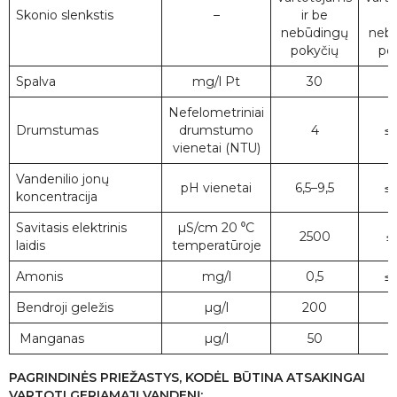
Skonio slenkstis
–
ir be
i
nebūdingų
neb
pokyčių
po
Spalva
mg/l Pt
30
Nefelometriniai
Drumstumas
drumstumo
4
≤ 
vienetai (NTU)
Vandenilio jonų
pH vienetai
6,5–9,5
≤ 
koncentracija
Savitasis elektrinis
µS/cm 20 ⁰C
2500
≤
laidis
temperatūroje
Amonis
mg/l
0,5
≤ 
Bendroji geležis
µg/l
200
<
Manganas
µg/l
50
≤
PAGRINDINĖS PRIEŽASTYS, KODĖL BŪTINA ATSAKINGAI
VARTOTI GERIAMĄJĮ VANDENĮ: