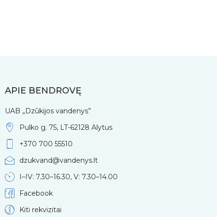
APIE BENDROVĘ
UAB „Dzūkijos vandenys”
Pulko g. 75, LT-62128 Alytus
+370 700 55510
dzukvand@vandenys.lt
I–IV: 7.30–16.30, V: 7.30–14.00
Facebook
Kiti rekvizitai