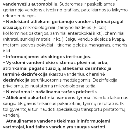
vandenvežiu automobiliu.
Sudaromas ir paskelbiamas
geriamojo vandens atvežimo grafikas, pateikiamos jo laikymo
rekomendacijos.
– Nedelsiant atliekami geriamojo vandens tyrimai pagal
situaciją
: mikrobiologiniai (žarnyno lazdelės (E. coli),
koliforminės bakterijos, žarniniai enterokokai ir kt.), cheminiai
(nitratai, sunkieji metalai ir kt. ). Jeigu vanduo skleidžia kvapą,
matomi spalvos pokyčiai – tiriama geležis, manganas, amonis
ir kt.
–
Informuojamos atsakingos institucijos.
–
Vykdomi vandentiekio sistemos plovimai, arba,
atitinkamai pagal situaciją, atliekama dezinfekcija,
terminė dezinfekcija
(karštu vandeniu),
cheminė
dezinfekcija
sertifikuotomis medžiagomis. Dezinfekcija
privaloma, jei nustatoma mikrobiologinė tarša.
– Nustatoma ir pašalinama taršos priežastis
.
– Atliekami pakartotiniai vandens tyrimai.
Vanduo laikomas
saugiu tik gavus tinkamus pakartotinių tyrimų rezultatus. Iki
tol gyventojai turi naudoti specialiuoju transportu pristatomą
vandenį.
– Atnaujinamas vandens tiekimas ir informuojami
vartotojai, kad šaltas vanduo yra saugus vartoti.