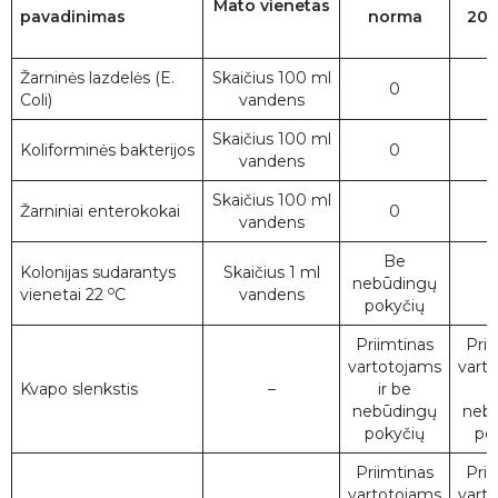
Mato
vienetas
pavadinimas
norma
202
Žarninės lazdelės (E.
Skaičius 100 ml
0
<
Coli)
vandens
Skaičius 100 ml
Koliforminės bakterijos
0
<
vandens
Skaičius 100 ml
Žarniniai enterokokai
0
<
vandens
Be
Kolonijas sudarantys
Skaičius 1 ml
nebūdingų
<
o
vienetai 22
C
vandens
pokyčių
Priimtinas
Prii
vartotojams
vart
Kvapo slenkstis
–
ir be
i
nebūdingų
neb
pokyčių
po
Priimtinas
Prii
vartotojams
vart