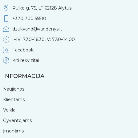
Pulko g. 75, LT-62128 Alytus
+370 700 55510
dzukvand@vandenys.lt
I–IV: 7.30–16.30, V: 7.30–14.00
Facebook
Kiti rekvizitai
INFORMACIJA
Naujienos
Klientams
Veikla
Gyventojams
Įmonėms