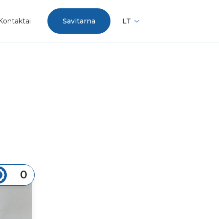
Kontaktai
Savitarna
LT
0