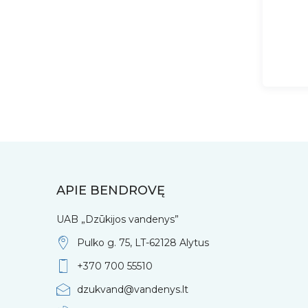
APIE BENDROVĘ
UAB „Dzūkijos vandenys”
Pulko g. 75, LT-62128 Alytus
+370 700 55510
dzukvand@vandenys.lt