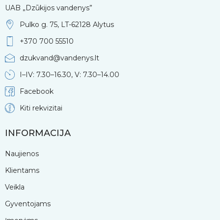
UAB „Dzūkijos vandenys”
Pulko g. 75, LT-62128 Alytus
+370 700 55510
dzukvand@vandenys.lt
I–IV: 7.30–16.30, V: 7.30–14.00
Facebook
Kiti rekvizitai
INFORMACIJA
Naujienos
Klientams
Veikla
Gyventojams