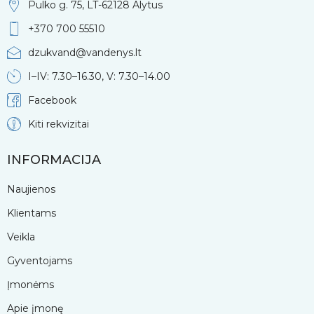
Pulko g. 75, LT-62128 Alytus
+370 700 55510
dzukvand@vandenys.lt
I–IV: 7.30–16.30, V: 7.30–14.00
Facebook
Kiti rekvizitai
INFORMACIJA
Naujienos
Klientams
Veikla
Gyventojams
Įmonėms
Apie įmonę