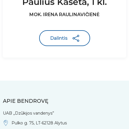
Paulius Kašėta, 1 kl.
MOK. IRENA RAULINAVIČIENĖ
Dalintis
APIE BENDROVĘ
UAB „Dzūkijos vandenys”
Pulko g. 75, LT-62128 Alytus