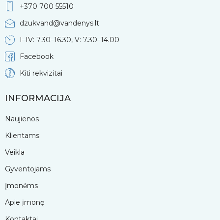
+370 700 55510
dzukvand@vandenys.lt
I–IV: 7.30–16.30, V: 7.30–14.00
Facebook
Kiti rekvizitai
INFORMACIJA
Naujienos
Klientams
Veikla
Gyventojams
Įmonėms
Apie įmonę
Kontaktai