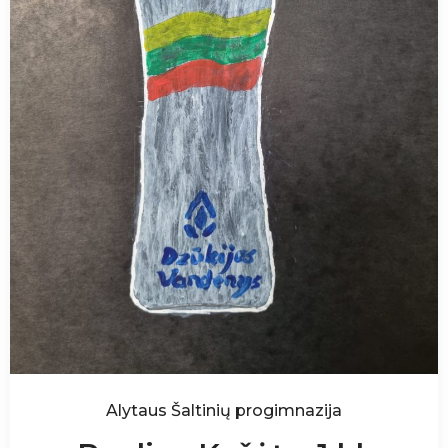
Alytaus Šaltinių progimnazija