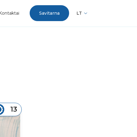
Kontaktai
Savitarna
LT
13