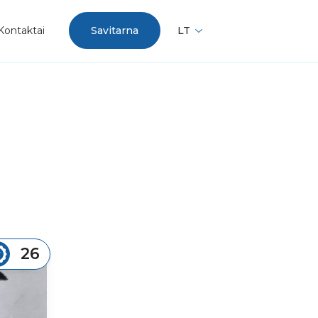
Kontaktai
Savitarna
LT
26