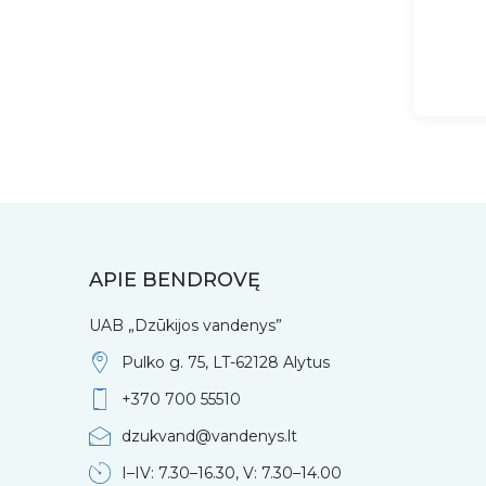
APIE BENDROVĘ
UAB „Dzūkijos vandenys”
Pulko g. 75, LT-62128 Alytus
+370 700 55510
dzukvand@vandenys.lt
I–IV: 7.30–16.30, V: 7.30–14.00