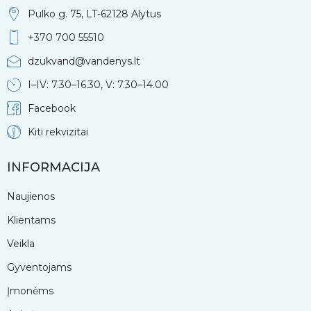
Pulko g. 75, LT-62128 Alytus
+370 700 55510
dzukvand@vandenys.lt
I–IV: 7.30–16.30, V: 7.30–14.00
Facebook
Kiti rekvizitai
INFORMACIJA
Naujienos
Klientams
Veikla
Gyventojams
Įmonėms