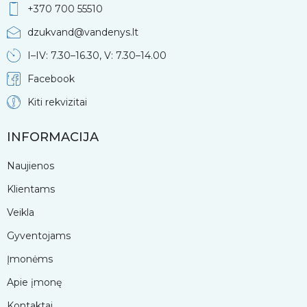
+370 700 55510
dzukvand@vandenys.lt
I–IV: 7.30–16.30, V: 7.30–14.00
Facebook
Kiti rekvizitai
INFORMACIJA
Naujienos
Klientams
Veikla
Gyventojams
Įmonėms
Apie įmonę
Kontaktai