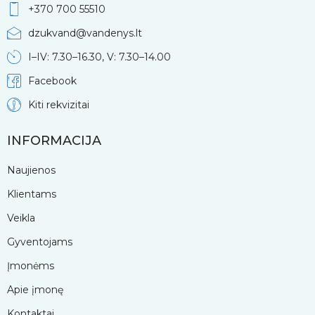
+370 700 55510
dzukvand@vandenys.lt
I–IV: 7.30–16.30, V: 7.30–14.00
Facebook
Kiti rekvizitai
INFORMACIJA
Naujienos
Klientams
Veikla
Gyventojams
Įmonėms
Apie įmonę
Kontaktai