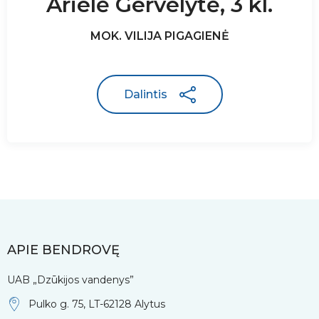
Arielė Gervelytė, 3 kl.
MOK. VILIJA PIGAGIENĖ
Dalintis
APIE BENDROVĘ
UAB „Dzūkijos vandenys”
Pulko g. 75, LT-62128 Alytus