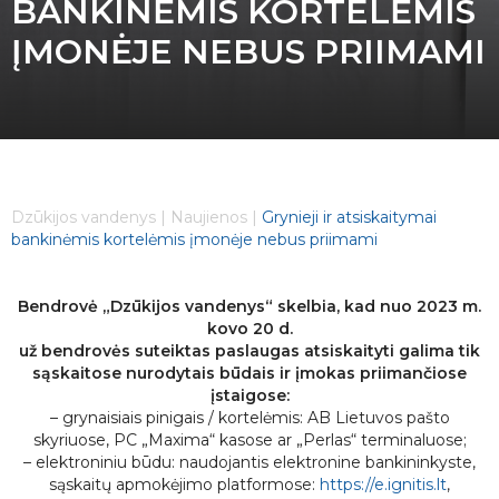
BANKINĖMIS KORTELĖMIS
ĮMONĖJE NEBUS PRIIMAMI
Dzūkijos vandenys
|
Naujienos
|
Grynieji ir atsiskaitymai
bankinėmis kortelėmis įmonėje nebus priimami
Bendrovė „Dzūkijos vandenys“ skelbia, kad nuo 2023 m.
kovo 20 d.
už bendrovės suteiktas paslaugas atsiskaityti galima tik
sąskaitose nurodytais būdais ir įmokas priimančiose
įstaigose:
– grynaisiais pinigais / kortelėmis: AB Lietuvos pašto
skyriuose, PC „Maxima“ kasose ar „Perlas“ terminaluose;
– elektroniniu būdu: naudojantis elektronine bankininkyste,
sąskaitų apmokėjimo platformose:
https://e.ignitis.lt
,