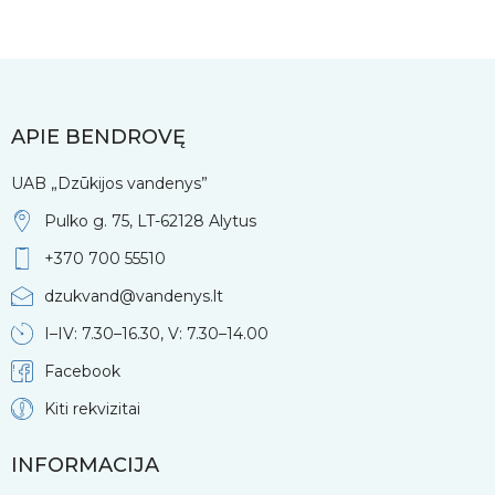
APIE BENDROVĘ
UAB „Dzūkijos vandenys”
Pulko g. 75, LT-62128 Alytus
+370 700 55510
dzukvand@vandenys.lt
I–IV: 7.30–16.30, V: 7.30–14.00
Facebook
Kiti rekvizitai
INFORMACIJA