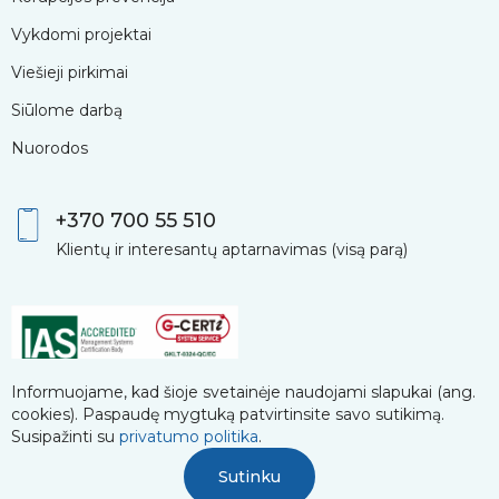
Vykdomi projektai
Viešieji pirkimai
Siūlome darbą
Nuorodos
+370 700 55 510
Klientų ir interesantų aptarnavimas (visą parą)
Informuojame, kad šioje svetainėje naudojami slapukai (ang.
cookies). Paspaudę mygtuką patvirtinsite savo sutikimą.
Susipažinti su
privatumo politika
.
Sutinku
© 2026 UAB „Dzūkijos vandenys”. Visos teisės saugomos.