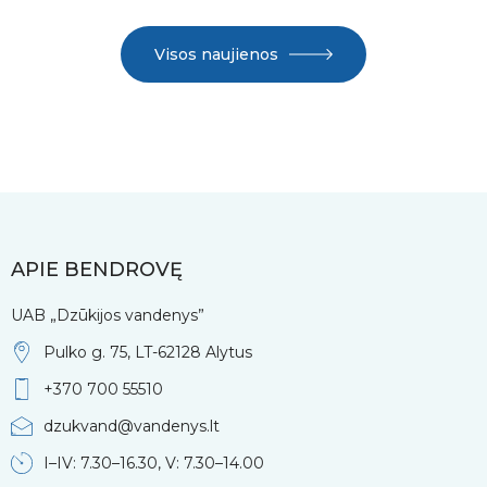
Visos naujienos
APIE BENDROVĘ
UAB „Dzūkijos vandenys”
Pulko g. 75, LT-62128 Alytus
+370 700 55510
dzukvand@vandenys.lt
I–IV: 7.30–16.30, V: 7.30–14.00