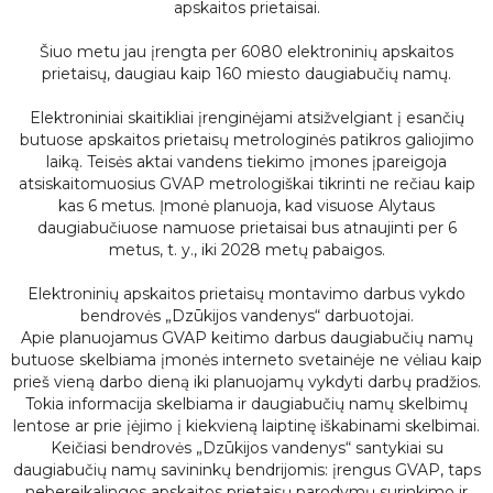
apskaitos prietaisai.
Šiuo metu jau įrengta per 6080 elektroninių apskaitos
prietaisų, daugiau kaip 160 miesto daugiabučių namų.
Elektroniniai skaitikliai įrenginėjami atsižvelgiant į esančių
butuose apskaitos prietaisų metrologinės patikros galiojimo
laiką. Teisės aktai vandens tiekimo įmones įpareigoja
atsiskaitomuosius GVAP metrologiškai tikrinti ne rečiau kaip
kas 6 metus. Įmonė planuoja, kad visuose Alytaus
daugiabučiuose namuose prietaisai bus atnaujinti per 6
metus, t. y., iki 2028 metų pabaigos.
Elektroninių apskaitos prietaisų montavimo darbus vykdo
bendrovės „Dzūkijos vandenys“ darbuotojai.
Apie planuojamus GVAP keitimo darbus daugiabučių namų
butuose skelbiama įmonės interneto svetainėje ne vėliau kaip
prieš vieną darbo dieną iki planuojamų vykdyti darbų pradžios.
Tokia informacija skelbiama ir daugiabučių namų skelbimų
lentose ar prie įėjimo į kiekvieną laiptinę iškabinami skelbimai.
Keičiasi bendrovės „Dzūkijos vandenys“ santykiai su
daugiabučių namų savininkų bendrijomis: įrengus GVAP, taps
nebereikalingos apskaitos prietaisų parodymų surinkimo ir