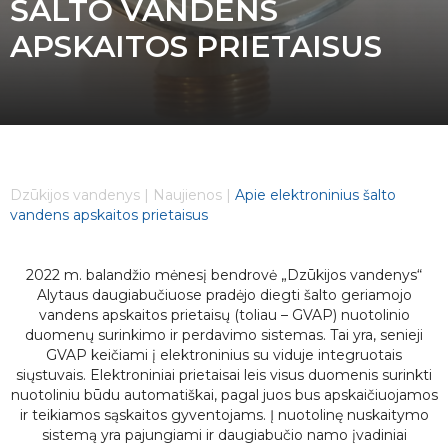
ŠALTO VANDENS
APSKAITOS PRIETAISUS
Dzūkijos vandenys
|
Naujienos
|
Apie elektroninius šalto
vandens apskaitos prietaisus
2022 m. balandžio mėnesį bendrovė „Dzūkijos vandenys“
Alytaus daugiabučiuose pradėjo diegti šalto geriamojo
vandens apskaitos prietaisų (toliau – GVAP) nuotolinio
duomenų surinkimo ir perdavimo sistemas. Tai yra, senieji
GVAP keičiami į elektroninius su viduje integruotais
siųstuvais. Elektroniniai prietaisai leis visus duomenis surinkti
nuotoliniu būdu automatiškai, pagal juos bus apskaičiuojamos
ir teikiamos sąskaitos gyventojams. Į nuotolinę nuskaitymo
sistemą yra pajungiami ir daugiabučio namo įvadiniai