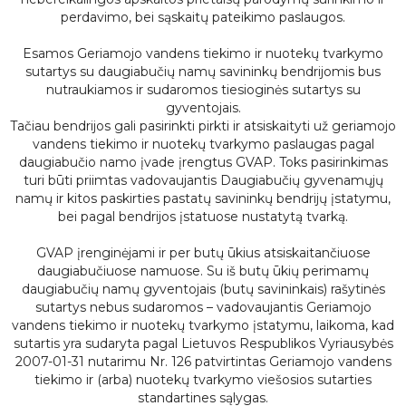
perdavimo, bei sąskaitų pateikimo paslaugos.
Esamos Geriamojo vandens tiekimo ir nuotekų tvarkymo
sutartys su daugiabučių namų savininkų bendrijomis bus
nutraukiamos ir sudaromos tiesioginės sutartys su
gyventojais.
Tačiau bendrijos gali pasirinkti pirkti ir atsiskaityti už geriamojo
vandens tiekimo ir nuotekų tvarkymo paslaugas pagal
daugiabučio namo įvade įrengtus GVAP. Toks pasirinkimas
turi būti priimtas vadovaujantis Daugiabučių gyvenamųjų
namų ir kitos paskirties pastatų savininkų bendrijų įstatymu,
bei pagal bendrijos įstatuose nustatytą tvarką.
GVAP įrenginėjami ir per butų ūkius atsiskaitančiuose
daugiabučiuose namuose. Su iš butų ūkių perimamų
daugiabučių namų gyventojais (butų savininkais) rašytinės
sutartys nebus sudaromos – vadovaujantis Geriamojo
vandens tiekimo ir nuotekų tvarkymo įstatymu, laikoma, kad
sutartis yra sudaryta pagal Lietuvos Respublikos Vyriausybės
2007-01-31 nutarimu Nr. 126 patvirtintas Geriamojo vandens
tiekimo ir (arba) nuotekų tvarkymo viešosios sutarties
standartines sąlygas.