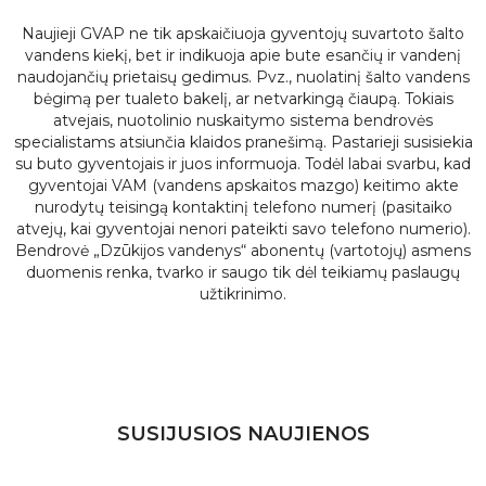
Naujieji GVAP ne tik apskaičiuoja gyventojų suvartoto šalto
vandens kiekį, bet ir indikuoja apie bute esančių ir vandenį
naudojančių prietaisų gedimus. Pvz., nuolatinį šalto vandens
bėgimą per tualeto bakelį, ar netvarkingą čiaupą. Tokiais
atvejais, nuotolinio nuskaitymo sistema bendrovės
specialistams atsiunčia klaidos pranešimą. Pastarieji susisiekia
su buto gyventojais ir juos informuoja. Todėl labai svarbu, kad
gyventojai VAM (vandens apskaitos mazgo) keitimo akte
nurodytų teisingą kontaktinį telefono numerį (pasitaiko
atvejų, kai gyventojai nenori pateikti savo telefono numerio).
Bendrovė „Dzūkijos vandenys“ abonentų (vartotojų) asmens
duomenis renka, tvarko ir saugo tik dėl teikiamų paslaugų
užtikrinimo.
SUSIJUSIOS NAUJIENOS